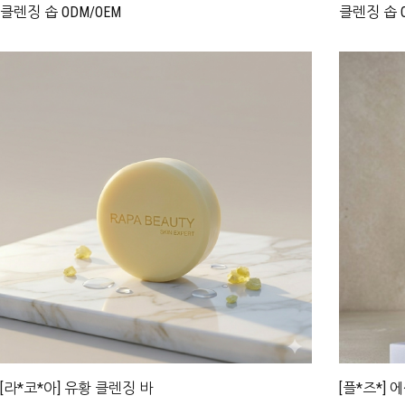
클렌징 솝 ODM/OEM
클렌징 솝 O
[라*코*아] 유황 클렌징 바
[플*즈*]