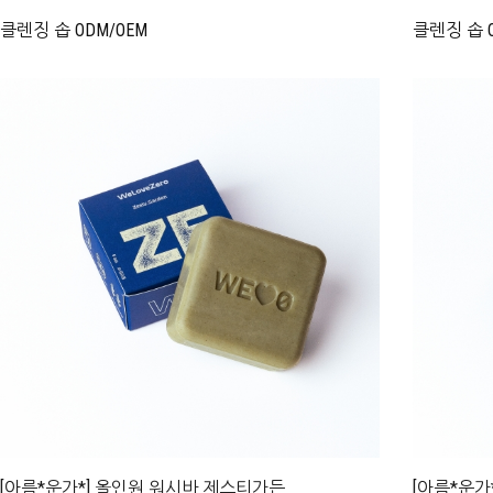
클렌징 솝 ODM/OEM
클렌징 솝 O
[아름*운가*] 올인원 워시바 제스티가든
[아름*운가