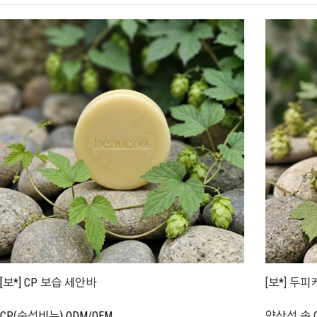
[보*] CP 보습 세안바
[보*] 두
CP(숙성비누) ODM/OEM
약산성 솝 O