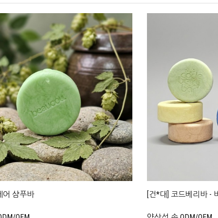
피케어 샴푸바
[건*대] 코드베리바 
DM/OEM
약산성 솝 ODM/OEM