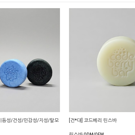
- 비듬성/건성/민감성/지성/탈모
[건*대] 코드베리 린스바
린스바 ODM/OEM