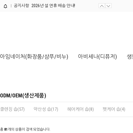
공지사항
2026년 설 연휴 배송 안내!
제품개발 의뢰서 양식 / 다운로드해...
아임네이처(화장품/샴푸/비누)
아비세나(디퓨저)
생
ODM/OEM(생산제품)
클렌징 솝(57)
약산성 솝(17)
헤어케어 솝(8)
펫케어 솝(4)
총
81
개의 상품이 검색 되었습니다.