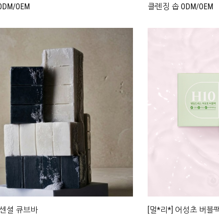
DM/OEM
클렌징 솝 ODM/OEM
 에센셜 큐브바
[멀*리*] 어성초 버블