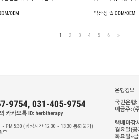
DM/OEM
약산성 솝 ODM/OEM
1
2
3
4
5
6
>>
은행정보
7-9754, 031-405-9754
국민은행: 11
예금주: 
 카카오톡 ID: herbtherapy
택배마감
0 ~ PM 5:30 (점심시간 12:30 ~ 13:30 통화불가)
월요일(공휴
휴무
화요일~금요