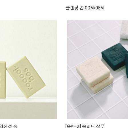
클렌징 솝 ODM/OEM
 약산성 솝
[솔*드&] 솔리드 샴푸