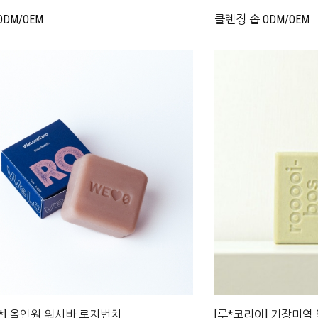
DM/OEM
클렌징 솝 ODM/OEM
*] 올인원 워시바 로지번치
[루*코리아] 기장미역