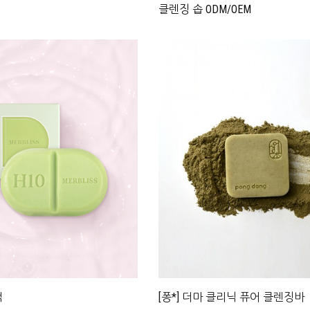
클렌징 솝 ODM/OEM
팩
[퐁*] 더마 클리닉 퓨어 클렌징바