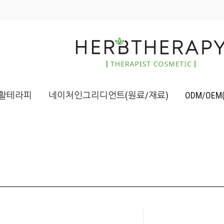
활테라피
네이처인그리디언트(원료/재료)
ODM/OE