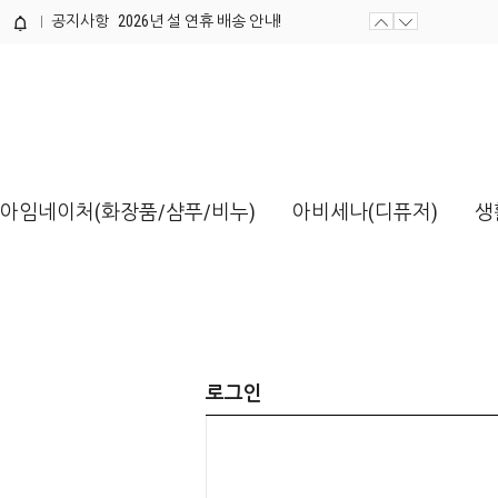
공지사항
2026년 설 연휴 배송 안내!
제품개발 의뢰서 양식 / 다운로드해...
아임네이처(화장품/샴푸/비누)
아비세나(디퓨저)
생
로그인