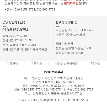
상품의 이상에 의한 교환 및 반품이면 배송비는
판매자부담
입니다.
문의 :
010-5157-9754, 031-405-9754
CS CENTER
BANK INFO
ㅡ
ㅡ
010-5157-9754
국민은행: 111337-04-006465
예금주: (주)허브테라피
평일 09:30 ~ 17:30
점심시간 12:30 ~ 13:30
택배마감시간
토,일,공휴일은 휴무입니다
월요일(공휴일 다음날) 12:00
상담시간외엔 게시판 이용해 주세요
화요일~금요일 14:00
이용안내
이용약관
개인정보처리방침
PC버전
(주)허브테라피
대표 : 안지정 ㅣ 개인정보 보호 책임자 : 안지정
사업자 등록번호 : 157-86-00974
통신판매업신고번호 : 제 2022-경기안산-0130 호
전화 : 010-5157-9754, 031-405-9754 ㅣ 팩스 : 031-405-9755
주소 : 경기도 안산시 단원구 동산로 76, 226호
COPYRIGHT(C)허브테라피 ALL RIGHTS RESERVED.