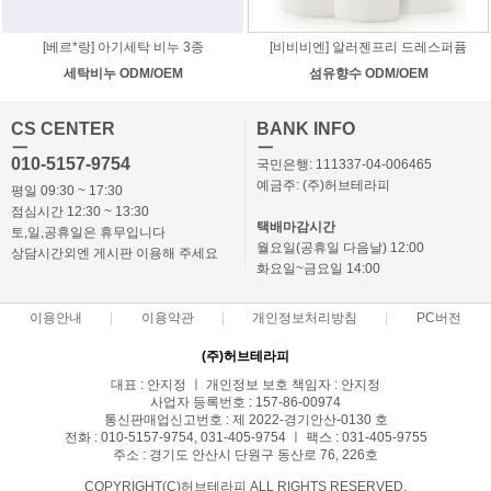
[베르*랑] 아기세탁 비누 3종
[비비비엔] 알러젠프리 드레스퍼퓸
세탁비누 ODM/OEM
섬유향수 ODM/OEM
CS CENTER
BANK INFO
ㅡ
ㅡ
010-5157-9754
국민은행: 111337-04-006465
예금주: (주)허브테라피
평일 09:30 ~ 17:30
점심시간 12:30 ~ 13:30
택배마감시간
토,일,공휴일은 휴무입니다
월요일(공휴일 다음날) 12:00
상담시간외엔 게시판 이용해 주세요
화요일~금요일 14:00
이용안내
이용약관
개인정보처리방침
PC버전
(주)허브테라피
대표 : 안지정 ㅣ 개인정보 보호 책임자 : 안지정
사업자 등록번호 : 157-86-00974
통신판매업신고번호 : 제 2022-경기안산-0130 호
전화 : 010-5157-9754, 031-405-9754 ㅣ 팩스 : 031-405-9755
주소 : 경기도 안산시 단원구 동산로 76, 226호
COPYRIGHT(C)허브테라피 ALL RIGHTS RESERVED.