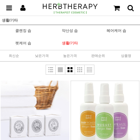
생활/기타
클렌징 솝
약산성 솝
헤어케어 솝
펫케어 솝
생활/기타
최신순
낮은가격
높은가격
판매순위
상품명