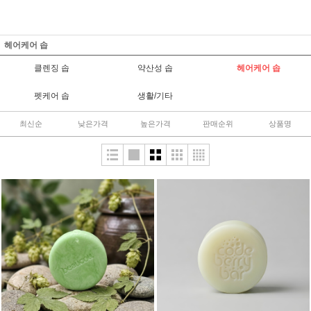
헤어케어 솝
클렌징 솝
약산성 솝
헤어케어 솝
펫케어 솝
생활/기타
최신순
낮은가격
높은가격
판매순위
상품명