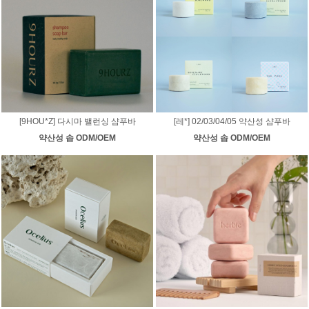
[9HOU*Z] 다시마 밸런싱 샴푸바
[레*] 02/03/04/05 약산성 샴푸바
약산성 솝 ODM/OEM
약산성 솝 ODM/OEM