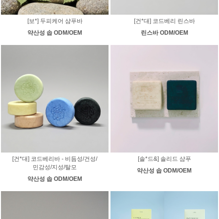
[보*] 두피케어 샴푸바
[건*대] 코드베리 린스바
약산성 솝 ODM/OEM
린스바 ODM/OEM
[건*대] 코드베리바 - 비듬성/건성/
[솔*드&] 솔리드 샴푸
민감성/지성/탈모
약산성 솝 ODM/OEM
약산성 솝 ODM/OEM