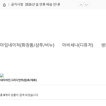
공지사항
2026년 설 연휴 배송 안내!
제품개발 의뢰서 양식 / 다운로드해...
아임네이처(화장품/샴푸/비누)
아비세나(디퓨저)
생
네이처인그리디언트(원료/재료)
총
0
개의 상품이 검색 되었습니다.