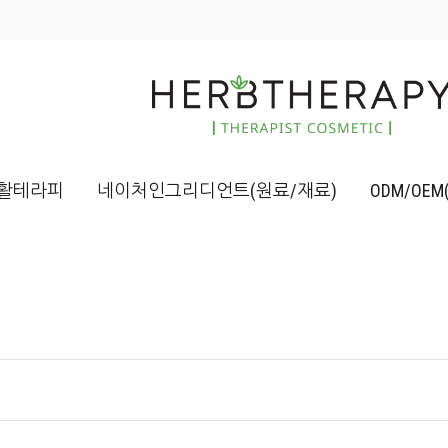
활테라피
네이처인그리디언트(원료/재료)
ODM/OE