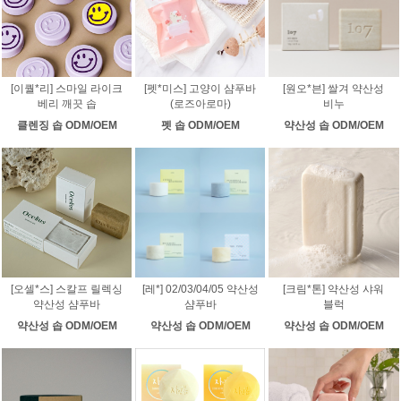
[이퀄*리] 스마일 라이크
[펫*미스] 고양이 샴푸바
[원오*븐] 쌀겨 약산성
베리 깨끗 솝
(로즈아로마)
비누
클렌징 솝 ODM/OEM
펫 솝 ODM/OEM
약산성 솝 ODM/OEM
[오셀*스] 스칼프 릴렉싱
[레*] 02/03/04/05 약산성
[크림*톤] 약산성 샤워
약산성 샴푸바
샴푸바
블럭
약산성 솝 ODM/OEM
약산성 솝 ODM/OEM
약산성 솝 ODM/OEM