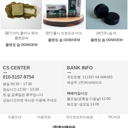
[퐁*] 더마 클리닉 퓨어
[한*] 출시 프로모션 비누
[레*] 01 솝 바
클렌징바
클렌징 솝 ODM/OEM
클렌징 솝 ODM/OEM
클렌징 솝 ODM/OEM
CS CENTER
BANK INFO
ㅡ
ㅡ
010-5157-9754
국민은행: 111337-04-006465
예금주: (주)허브테라피
평일 09:30 ~ 17:30
점심시간 12:30 ~ 13:30
택배마감시간
토,일,공휴일은 휴무입니다
월요일(공휴일 다음날) 12:00
상담시간외엔 게시판 이용해 주세요
화요일~금요일 14:00
이용안내
이용약관
개인정보처리방침
PC버전
(주)허브테라피