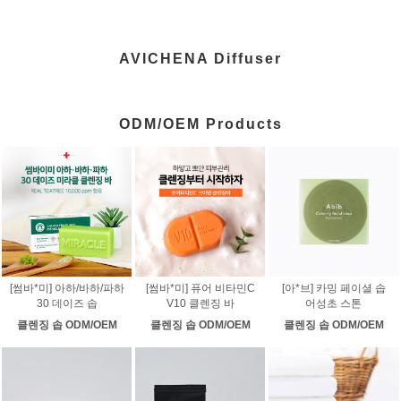
AVICHENA Diffuser
ODM/OEM Products
[썸바*미] 아하/바하/파하
[썸바*미] 퓨어 비타민C
[아*브] 카밍 페이셜 솝
30 데이즈 솝
V10 클렌징 바
어성초 스톤
클렌징 솝 ODM/OEM
클렌징 솝 ODM/OEM
클렌징 솝 ODM/OEM