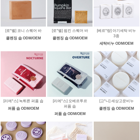
[로*벨] 코니 스퀘어 바
[로*벨] 펌킨 스퀘어 바
[베르*랑] 아기세탁 비누
3종
클렌징 솝 ODM/OEM
클렌징 솝 ODM/OEM
세탁비누 ODM/OEM
[리에*스] 녹튀른 퍼퓸 솝
[리에*스] 오베르투르
[고*니] 세상고운비누
퍼퓸 솝
퍼퓸 솝 ODM/OEM
클렌징 솝 ODM/OEM
퍼퓸 솝 ODM/OEM