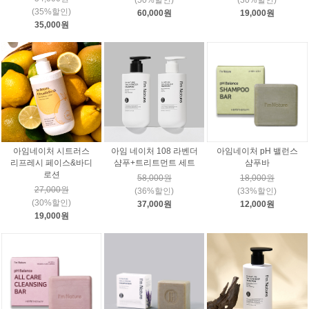
(50%할인)
(30%할인)
(35%할인)
60,000원
19,000원
35,000원
아임네이처 시트러스
아임 네이처 108 라벤더
아임네이처 pH 밸런스
리프레시 페이스&바디
샴푸+트리트먼트 세트
샴푸바
로션
58,000원
18,000원
27,000원
(36%할인)
(33%할인)
(30%할인)
37,000원
12,000원
19,000원