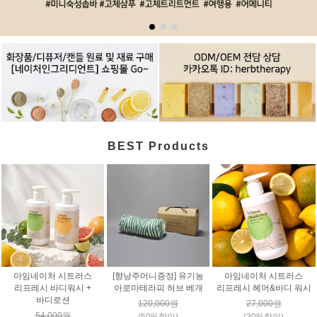
BEST Products
아임네이처 시트러스
[향낭주머니증정] 유기농
아임네이처 시트러스
리프레시 바디워시 +
아로마테라피 허브 베개
리프레시 헤어&바디 워시
바디로션
120,000원
27,000원
54,000원