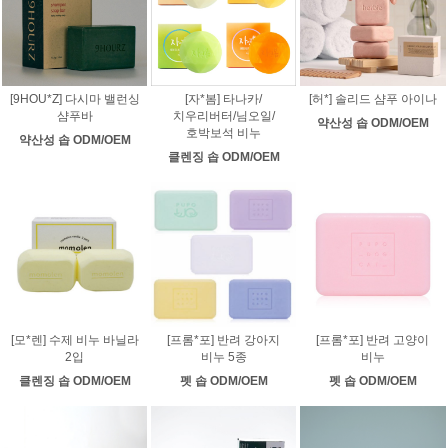
[9HOU*Z] 다시마 밸런싱
[자*봄] 타나카/
[허*] 솔리드 샴푸 아이나
샴푸바
치우리버터/님오일/
약산성 솝 ODM/OEM
호박보석 비누
약산성 솝 ODM/OEM
클렌징 솝 ODM/OEM
[모*렌] 수제 비누 바닐라
[프롬*포] 반려 강아지
[프롬*포] 반려 고양이
2입
비누 5종
비누
클렌징 솝 ODM/OEM
펫 솝 ODM/OEM
펫 솝 ODM/OEM