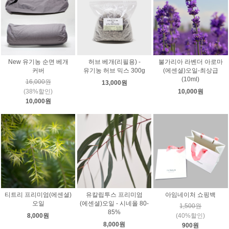
New 유기농 순면 베개
허브 베개(리필용) -
불가리아 라벤더 아로마
커버
유기농 허브 믹스 300g
(에센셜)오일-최상급
(10ml)
16,000원
13,000원
(38%할인)
10,000원
10,000원
티트리 프리미엄(에센셜)
유칼립투스 프리미엄
아임네이처 쇼핑백
오일
(에센셜)오일 - 시네올 80-
1,500원
85%
8,000원
(40%할인)
8,000원
900원