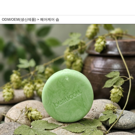
ODM/OEM(생산제품)
>
헤어케어 솝