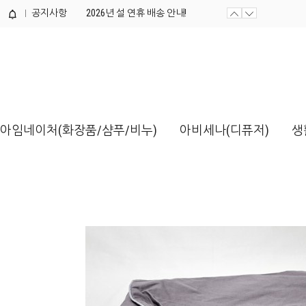
공지사항
제품개발 의뢰서 양식 / 다운로드해...
2026년 설 연휴 배송 안내!
제품개발 의뢰서 양식 / 다운로드해...
아임네이처(화장품/샴푸/비누)
아비세나(디퓨저)
생