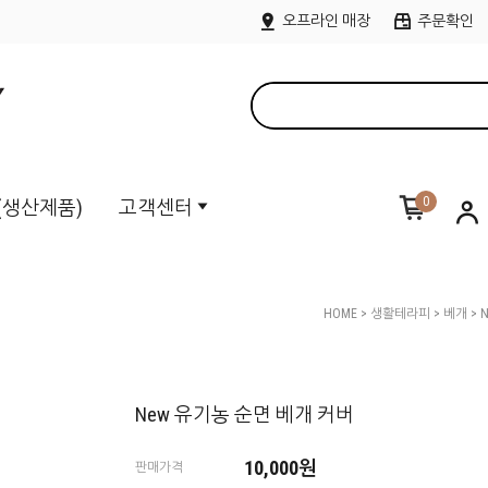
오프라인 매장
주문확인
0
M(생산제품)
고객센터
HOME
>
생활테라피
>
베개
> 
New 유기농 순면 베개 커버
10,000
원
판매가격