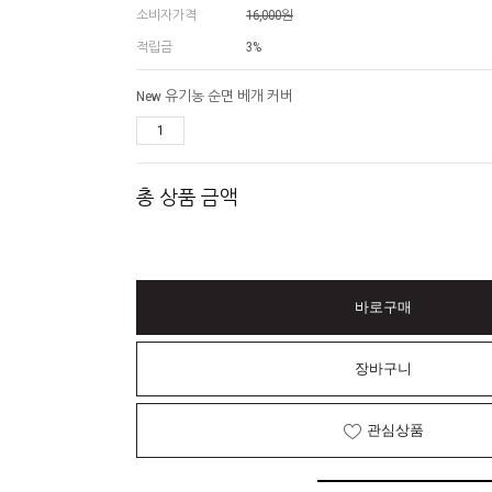
소비자가격
16,000원
적립금
3%
New 유기농 순면 베개 커버
총 상품 금액
바로구매
장바구니
관심상품