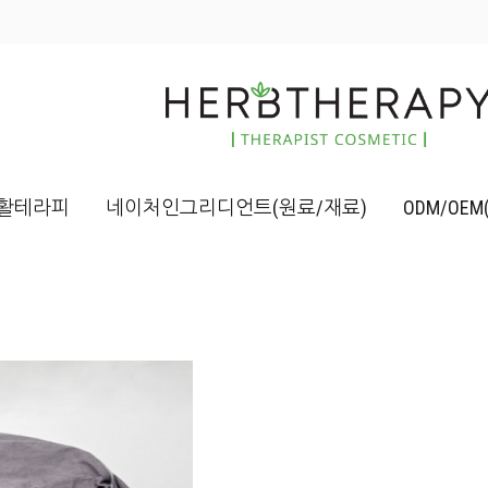
활테라피
네이처인그리디언트(원료/재료)
ODM/OE