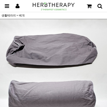
생활테라피
>
베개