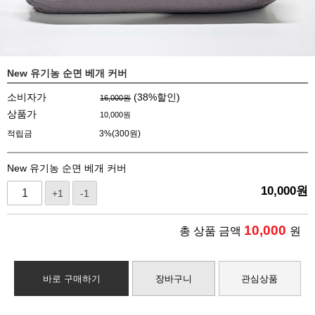
New 유기농 순면 베개 커버
소비자가
(
38
%할인)
16,000원
상품가
10,000
원
적립금
3%(300원)
New 유기농 순면 베개 커버
10,000
원
+1
-1
10,000
총 상품 금액
원
바로 구매하기
장바구니
관심상품