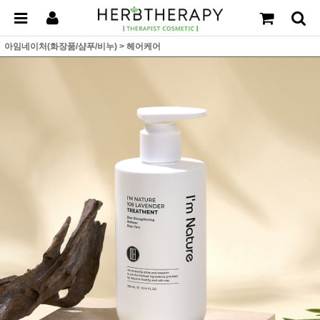
아임네이처(화장품/샴푸/비누)
>
헤어케어