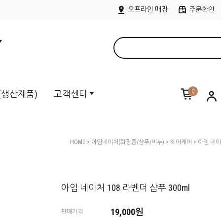
오프라인 매장
주문확인
0
M(생산제품)
고객센터
HOME
>
아임네이처(화장품/샴푸/비누)
>
헤어케어
> 아임 네이
아임 네이처 108 라벤더 샴푸 300ml
19,000
원
판매가격