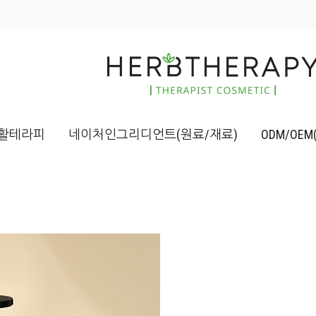
활테라피
네이처인그리디언트(원료/재료)
ODM/OE