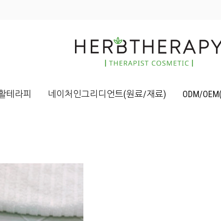
활테라피
네이처인그리디언트(원료/재료)
ODM/OE