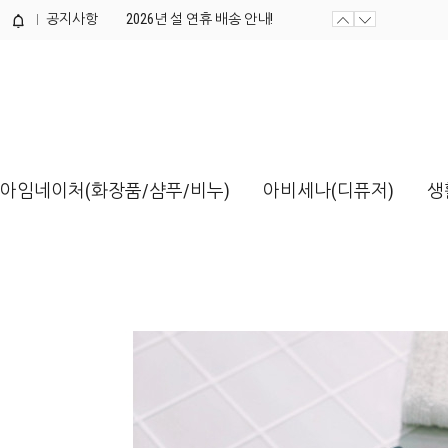
공지사항
2026년 설 연휴 배송 안내!
제품개발 의뢰서 양식 / 다운로드해...
아임네이처(화장품/샴푸/비누)
아비세나(디퓨저)
생