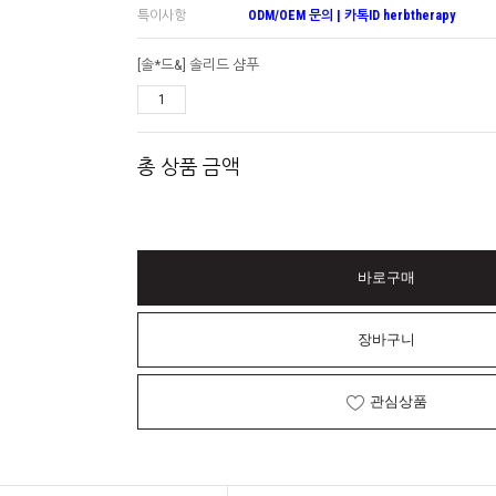
특이사항
ODM/OEM 문의 | 카톡ID herbtherapy
[솔*드&] 솔리드 샴푸
총 상품 금액
바로구매
장바구니
관심상품