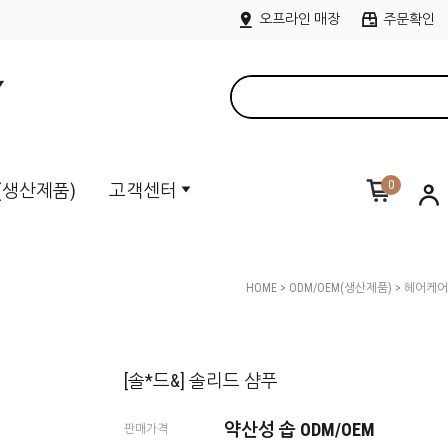
오프라인 매장
주문확인
0
M(생산제품)
고객센터
HOME
>
ODM/OEM(생산제품)
>
헤어케어
[솔*드&] 솔리드 샴푸
약산성 솝 ODM/OEM
판매가격