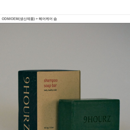
ODM/OEM(생산제품)
>
헤어케어 솝