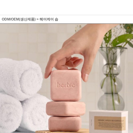
ODM/OEM(생산제품)
>
헤어케어 솝